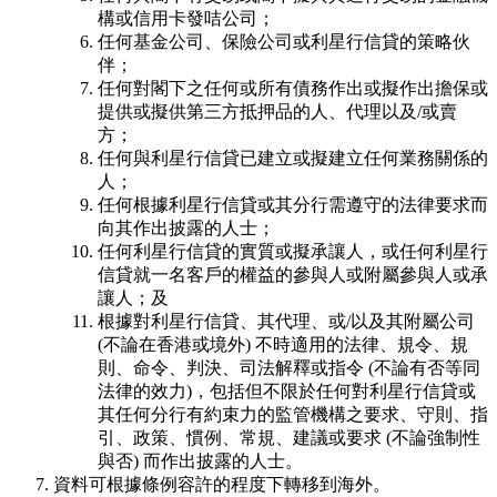
構或信用卡發咭公司；
任何基金公司、保險公司或利星行信貸的策略伙
伴；
任何對閣下之任何或所有債務作出或擬作出擔保或
提供或擬供第三方抵押品的人、代理以及/或賣
方；
任何與利星行信貸已建立或擬建立任何業務關係的
人；
任何根據利星行信貸或其分行需遵守的法律要求而
向其作出披露的人士；
任何利星行信貸的實質或擬承讓人，或任何利星行
信貸就一名客戶的權益的參與人或附屬參與人或承
讓人；及
根據對利星行信貸、其代理、或/以及其附屬公司
(不論在香港或境外) 不時適用的法律、規令、規
則、命令、判決、司法解釋或指令 (不論有否等同
法律的效力)，包括但不限於任何對利星行信貸或
其任何分行有約束力的監管機構之要求、守則、指
引、政策、慣例、常規、建議或要求 (不論強制性
與否) 而作出披露的人士。
資料可根據條例容許的程度下轉移到海外。