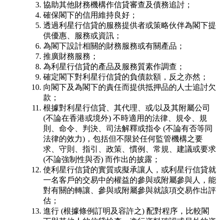
協助其他財務機構作信貸審查及債務追討；
確保閣下的信用維持良好；
透過利星行信貸的服務提供者或策略伙伴為閣下提
供優惠、服務或資訊；
為閣下設計相關的財務服務或有關產品；
推廣財務服務；
為利星行信貸的產品及服務質素作調查；
確定閣下對利星行信貸的負債款額，反之亦然；
向閣下及為閣下的責任而提供抵押品的人士追討欠
款；
根據對利星行信貸、其代理、或/以及其附屬公司
(不論在香港或境外) 不時適用的法律、規令、規
則、命令、判決、司法解釋或指令 (不論有否等同
法律的效力)，包括但不限於任何監管機構之要
求、守則、指引、政策、慣例、常規、建議或要求
(不論強制性與否) 而作出的披露；
使利星行信貸的實質或擬承讓人，或利星行信貸就
一名客戶的交易中的權益的參與或附屬參與人，能
對有關的轉讓、參與或附屬參與就該項交易作出評
估；
進行 (根據條例訂明及容許之) 配對程序，比較閣