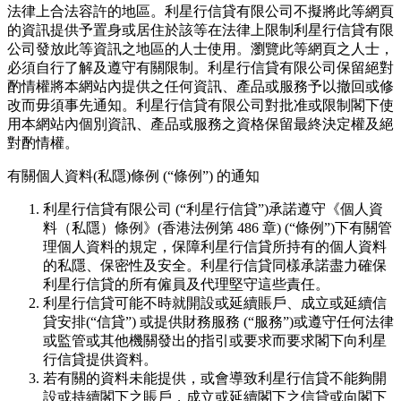
法律上合法容許的地區。利星行信貸有限公司不擬將此等網頁
的資訊提供予置身或居住於該等在法律上限制利星行信貸有限
公司發放此等資訊之地區的人士使用。瀏覽此等網頁之人士，
必須自行了解及遵守有關限制。利星行信貸有限公司保留絕對
酌情權將本網站內提供之任何資訊、產品或服務予以撤回或修
改而毋須事先通知。利星行信貸有限公司對批准或限制閣下使
用本網站內個別資訊、產品或服務之資格保留最終決定權及絕
對酌情權。
有關個人資料(私隱)條例 (“條例”) 的通知
利星行信貸有限公司 (“利星行信貸”)承諾遵守《個人資
料（私隱）條例》(香港法例第 486 章) (“條例”)下有關管
理個人資料的規定，保障利星行信貸所持有的個人資料
的私隱、保密性及安全。利星行信貸同樣承諾盡力確保
利星行信貸的所有僱員及代理堅守這些責任。
利星行信貸可能不時就開設或延續賬戶、成立或延續信
貸安排(“信貸”) 或提供財務服務 (“服務”)或遵守任何法律
或監管或其他機關發出的指引或要求而要求閣下向利星
行信貸提供資料。
若有關的資料未能提供，或會導致利星行信貸不能夠開
設或持續閣下之賬戶，成立或延續閣下之信貸或向閣下