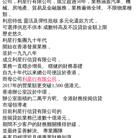
公司，利星行有限公司，成立超過50年，業務涵蓋汽車、機
械、房地產、貿易及金融服務，業務遍佈全球。
不限物業種
類，
利息特低
靈活及彈性批核
多元化還款方式，
可選擇供息不供本
成數特高及不設貸款金額上限
歷史悠久
利星行集團九十年代
開始在香港發展業務，
並於一九九八年
成立利星行信貸有限公司，
業務一直穩步增長。
穩健的財務基礎
自九十年代以來總公司便設於香港，
而母公司
利星行有限公司
，
2017年的營業額更突破1,500 億港元。
香港辦公室設於中環，
辦公室面積約二萬平方呎。
全港財務按揭信貸
市場領導者
目前利星行信貸有限公司的
按揭貸款業務已達數十億港元，
期間不少客戶的財務難關獲得舒緩，
並最終妥善解決。
專業團隊
各客戶經理皆具備專業財務知識