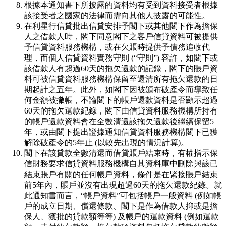
根據本通知書下所披露的資料均有受到資料接受者根據
該接受者之國家的法律而需向其他人披露的可能性。
在利星行信貸批出信貸安排予閣下或其他閣下作為擔保
人之借款人時，閣下同意閣下之客戶信貸資料可被提供
予信貸資料服務機構，或在欠賬時提供予債務追收代
理，而個人信貸資料實務守則 (“守則”) 容許，如閣下或
該借款人有超過60天的拖欠還款的記錄，閣下的賬戶資
料可被信貸資料服務機構保留至還清所有拖欠還款的日
期起計之五年。此外，如閣下因被頒布破產令而導致任
何金額被撇帳，不論閣下的帳戶還款資料是否顯示超過
60天的拖欠還款紀錄，閣下由信貸資料服務機構所持有
的帳戶還款資料會在全數清還該拖欠還款後繼續保留5
年，或由閣下提出證據通知信貸資料服務機構閣下已獲
解除破產令的5年止 (以較先出現的情況計算)。
閣下在該貸款全數清還而借貸賬戶結束時，有權指示保
信財務要求信貸資料服務機構自其資料庫中刪除與該已
結束賬戶有關的任何帳戶資料，條件是在緊接賬戶結束
前5年內，賬戶並沒有出現超過60天的拖欠還款紀錄。就
此通知書而言，“帳戶資料”可包括帳戶一般資料 (例如帳
戶的成立日期、償還條款、閣下是作為借款人抑或是擔
保人、獲批的貸款額等等) 及帳戶的還款資料 (例如還款