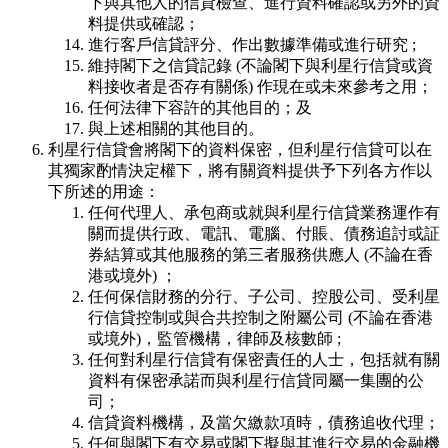
下與其他人的信貸檢查、進行資料確認或另外的資
料提供或確認；
進行客戶信貸評分、作出數據準備或進行研究 ;
維持閣下之信貸記錄 (不論閣下與利星行信貸或資
料接收者是否存有關係) 作現在或未來參考之用；
任何法律下容許的其他目的；及
與上述相關的其他目的。
利星行信貸會將閣下的資料保密，但利星行信貸可以在
其獨家酌情決定權下，將有關資料提供予下列各方作以
下所述的用途：
任何代理人、承包商或就與利星行信貸業務運作有
關而提供行政、電訊、電腦、付賬、債務追討或証
券結算或其他服務的第三者服務供應人 (不論在香
港或境外) ；
任何保信財務的分行、子公司、控股公司、受利星
行信貸控制或與合共控制之附屬公司 (不論在香港
或境外)，監管機構，律師及核數師 ;
任何對利星行信貸有保密責任的人士，包括就有關
資料有保密承諾而與利星行信貸同屬一集團的公
司；
信貸資料機構，及當欠繳款項時，債務追收代理；
任何與閣下有交易或閣下擬與其進行交易的金融機