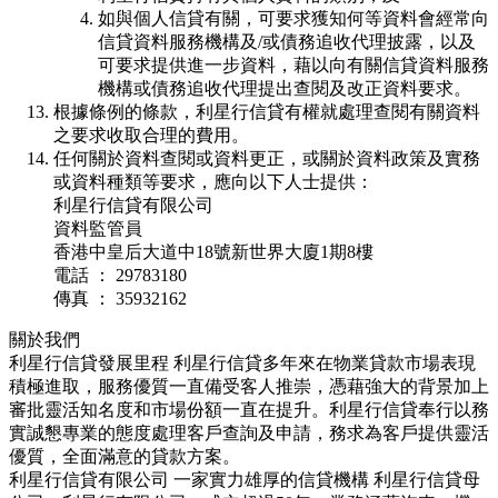
如與個人信貸有關，可要求獲知何等資料會經常向
信貸資料服務機構及/或債務追收代理披露，以及
可要求提供進一步資料，藉以向有關信貸資料服務
機構或債務追收代理提出查閱及改正資料要求。
根據條例的條款，利星行信貸有權就處理查閱有關資料
之要求收取合理的費用。
任何關於資料查閱或資料更正，或關於資料政策及實務
或資料種類等要求，應向以下人士提供：
利星行信貸有限公司
資料監管員
香港中皇后大道中18號新世界大廈1期8樓
電話 ： 29783180
傳真 ： 35932162
關於我們
利星行信貸發展里程
利星行信貸多年來在物業貸款市場表現
積極進取，服務優質一直備受客人推崇，憑藉強大的背景加上
審批靈活知名度和市場份額一直在提升。利星行信貸奉行以務
實誠懇專業的態度處理客戶查詢及申請，務求為客戶提供靈活
優質，全面滿意的貸款方案。
利星行信貸有限公司
一家實力雄厚的信貸機構
利星行信貸母