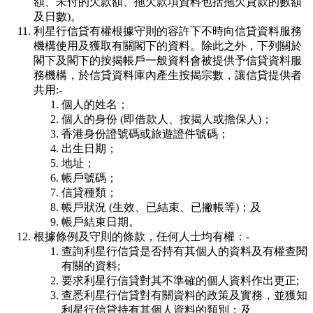
額、未付的欠款額、拖欠款項資料包括拖欠貸款的數額
及日數)。
利星行信貸有權根據守則的容許下不時向信貸資料服務
機構使用及獲取有關閣下的資料。除此之外，下列關於
閣下及閣下的按揭帳戶一般資料會被提供予信貸資料服
務機構，於信貸資料庫內產生按揭宗數，讓信貸提供者
共用:-
個人的姓名；
個人的身份 (即借款人、按揭人或擔保人)；
香港身份證號碼或旅遊證件號碼；
出生日期；
地址；
帳戶號碼；
信貸種類；
帳戶狀況 (生效、已結束、已撇帳等)；及
帳戶結束日期。
根據條例及守則的條款，任何人士均有權：-
查詢利星行信貸是否持有其個人的資料及有權查閱
有關的資料;
要求利星行信貸對其不準確的個人資料作出更正;
查悉利星行信貸對有關資料的政策及實務，並獲知
利星行信貸持有其個人資料的類別；及