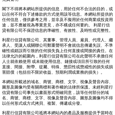
閣下不得將本網站所提供的信息，用於任何不合法的目的，或
以任何不符合下述條款的方式使用該等信息。本網站所提供的
任何信息，僅供參考之用，並非及不擬用於任何商業或投資用
途，並不應被視為專業意見，亦不構成任何要約。 利星行信
貸有限公司不保證信息的準確性、有效性、及時性或完整性。
利星行信貸有限公司、其董事、管理人員、雇員、代理人、繼
承人、受讓人或關聯公司鄭重聲明不會就信息傳遞失誤、不準
確性或錯誤而引致的任何損失負上任何直接或間接的責任。在
法律允許的範圍內，利星行信貸有限公司在此聲明不承擔任何
人士就依賴使用 或未能使用信息、鏈接或項目所引致的任何
直接、間接、附帶、從屬、特殊、懲罰性或懲戒性的損失或損
害賠償（包括但不限於收益、預期利潤或業務的損失）。
本網站所載述的域名、商號、商標、文字、視像及聲音內容、
圖形及圖像均受有關商標和著作權的法律所保護。未經利星行
信貸有限公司事先以書面形式明確同意，該等任何部分的域
名、商號、商標、文字、視像及聲音內容、圖形及圖像均不得
以任何形式或方式拷貝、複製、傳遞或分發。
利星行信貸有限公司祗將本網站內的產品及服務提供予當時在