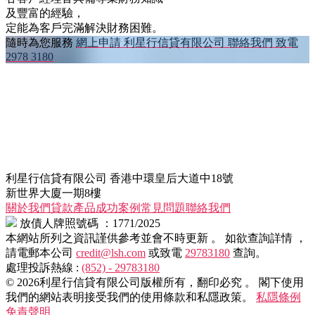
及豐富的經驗，
定能為客戶完滿解決財務困難。
隨時為您服務
網上申請
利星行信貸有限公司
聯絡我們
致電
2978 3180
利星行信貸有限公司
香港中環皇后大道中18號
新世界大廈一期8樓
關於我們
貸款產品
成功案例
常見問題
聯絡我們
放債人牌照號碼 ：1771/2025
本網站所列之資訊謹供參考並會不時更新 。
如欲查詢詳情 ，
請電郵本公司
credit@lsh.com
或致電
29783180
查詢。
處理投訴熱線 :
(852) - 29783180
© 2026利星行信貸有限公司版權所有，翻印必究 。
閣下使用
我們的網站表明接受我們的使用條款和私隱政策。
私隱條例
免責聲明