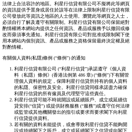
法律上合法容許的地區。利星行信貸有限公司不擬將此等網頁
的資訊提供予置身或居住於該等在法律上限制利星行信貸有限
公司發放此等資訊之地區的人士使用。瀏覽此等網頁之人士，
必須自行了解及遵守有關限制。利星行信貸有限公司保留絕對
酌情權將本網站內提供之任何資訊、產品或服務予以撤回或修
改而毋須事先通知。利星行信貸有限公司對批准或限制閣下使
用本網站內個別資訊、產品或服務之資格保留最終決定權及絕
對酌情權。
有關個人資料(私隱)條例 (“條例”) 的通知
利星行信貸有限公司 (“利星行信貸”)承諾遵守《個人資
料（私隱）條例》(香港法例第 486 章) (“條例”)下有關管
理個人資料的規定，保障利星行信貸所持有的個人資料
的私隱、保密性及安全。利星行信貸同樣承諾盡力確保
利星行信貸的所有僱員及代理堅守這些責任。
利星行信貸可能不時就開設或延續賬戶、成立或延續信
貸安排(“信貸”) 或提供財務服務 (“服務”)或遵守任何法律
或監管或其他機關發出的指引或要求而要求閣下向利星
行信貸提供資料。
若有關的資料未能提供，或會導致利星行信貸不能夠開
設或持續閣下之賬戶，成立或延續閣下之信貸或向閣下