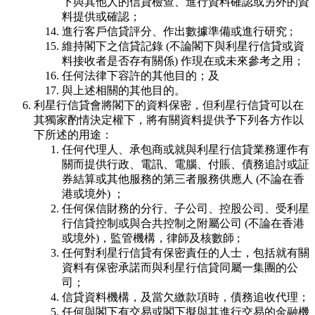
下與其他人的信貸檢查、進行資料確認或另外的資
料提供或確認；
進行客戶信貸評分、作出數據準備或進行研究 ;
維持閣下之信貸記錄 (不論閣下與利星行信貸或資
料接收者是否存有關係) 作現在或未來參考之用；
任何法律下容許的其他目的；及
與上述相關的其他目的。
利星行信貸會將閣下的資料保密，但利星行信貸可以在
其獨家酌情決定權下，將有關資料提供予下列各方作以
下所述的用途：
任何代理人、承包商或就與利星行信貸業務運作有
關而提供行政、電訊、電腦、付賬、債務追討或証
券結算或其他服務的第三者服務供應人 (不論在香
港或境外) ；
任何保信財務的分行、子公司、控股公司、受利星
行信貸控制或與合共控制之附屬公司 (不論在香港
或境外)，監管機構，律師及核數師 ;
任何對利星行信貸有保密責任的人士，包括就有關
資料有保密承諾而與利星行信貸同屬一集團的公
司；
信貸資料機構，及當欠繳款項時，債務追收代理；
任何與閣下有交易或閣下擬與其進行交易的金融機