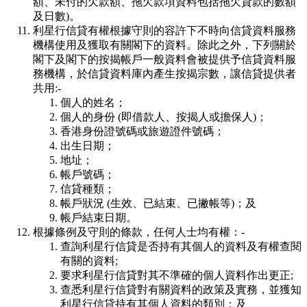
額、未付的欠款額、拖欠款項資料包括拖欠貸款的數額
及日數)。
利星行信貸有權根據守則的容許下不時向信貸資料服務
機構使用及獲取有關閣下的資料。除此之外，下列關於
閣下及閣下的按揭帳戶一般資料會被提供予信貸資料服
務機構，於信貸資料庫內產生按揭宗數，讓信貸提供者
共用:-
個人的姓名；
個人的身份 (即借款人、按揭人或擔保人)；
香港身份證號碼或旅遊證件號碼；
出生日期；
地址；
帳戶號碼；
信貸種類；
帳戶狀況 (生效、已結束、已撇帳等)；及
帳戶結束日期。
根據條例及守則的條款，任何人士均有權：-
查詢利星行信貸是否持有其個人的資料及有權查閱
有關的資料;
要求利星行信貸對其不準確的個人資料作出更正;
查悉利星行信貸對有關資料的政策及實務，並獲知
利星行信貸持有其個人資料的類別；及