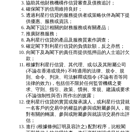
協助其他財務機構作信貸審查及債務追討；
確保閣下的信用維持良好；
透過利星行信貸的服務提供者或策略伙伴為閣下提
供優惠、服務或資訊；
為閣下設計相關的財務服務或有關產品；
推廣財務服務；
為利星行信貸的產品及服務質素作調查；
確定閣下對利星行信貸的負債款額，反之亦然；
向閣下及為閣下的責任而提供抵押品的人士追討欠
款；
根據對利星行信貸、其代理、或/以及其附屬公司
(不論在香港或境外) 不時適用的法律、規令、規
則、命令、判決、司法解釋或指令 (不論有否等同
法律的效力)，包括但不限於任何監管機構之要
求、守則、指引、政策、慣例、常規、建議或要求
(不論強制性與否) 而作出的披露；
使利星行信貸的實質或擬承讓人，或利星行信貸就
一名客戶的交易中的權益的參與或附屬參與人，能
對有關的轉讓、參與或附屬參與就該項交易作出評
估；
進行 (根據條例訂明及容許之) 配對程序，比較閣