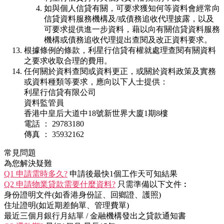
如與個人信貸有關，可要求獲知何等資料會經常向
信貸資料服務機構及/或債務追收代理披露，以及
可要求提供進一步資料，藉以向有關信貸資料服務
機構或債務追收代理提出查閱及改正資料要求。
根據條例的條款，利星行信貸有權就處理查閱有關資料
之要求收取合理的費用。
任何關於資料查閱或資料更正，或關於資料政策及實務
或資料種類等要求，應向以下人士提供：
利星行信貸有限公司
資料監管員
香港中皇后大道中18號新世界大廈1期8樓
電話 ： 29783180
傳真 ： 35932162
常見問題
為您解決疑難
Q1 申請需時多久?
申請後最快1個工作天可知結果
Q2 申請物業貸款需要什麼資料?
只需準備以下文件︰
身份證明文件(如香港身份証、回鄉證、護照)
住址證明(如近期差餉單、管理費單)
最近三個月銀行月結單 / 金融機構發出之貸款通知書