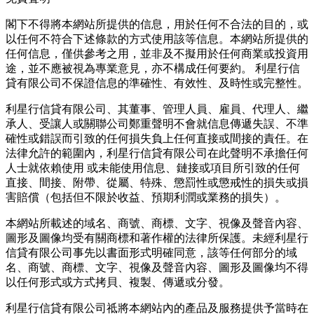
閣下不得將本網站所提供的信息，用於任何不合法的目的，或
以任何不符合下述條款的方式使用該等信息。本網站所提供的
任何信息，僅供參考之用，並非及不擬用於任何商業或投資用
途，並不應被視為專業意見，亦不構成任何要約。 利星行信
貸有限公司不保證信息的準確性、有效性、及時性或完整性。
利星行信貸有限公司、其董事、管理人員、雇員、代理人、繼
承人、受讓人或關聯公司鄭重聲明不會就信息傳遞失誤、不準
確性或錯誤而引致的任何損失負上任何直接或間接的責任。在
法律允許的範圍內，利星行信貸有限公司在此聲明不承擔任何
人士就依賴使用 或未能使用信息、鏈接或項目所引致的任何
直接、間接、附帶、從屬、特殊、懲罰性或懲戒性的損失或損
害賠償（包括但不限於收益、預期利潤或業務的損失）。
本網站所載述的域名、商號、商標、文字、視像及聲音內容、
圖形及圖像均受有關商標和著作權的法律所保護。未經利星行
信貸有限公司事先以書面形式明確同意，該等任何部分的域
名、商號、商標、文字、視像及聲音內容、圖形及圖像均不得
以任何形式或方式拷貝、複製、傳遞或分發。
利星行信貸有限公司祗將本網站內的產品及服務提供予當時在