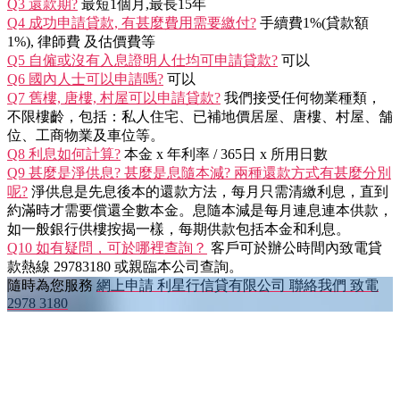
Q3 還款期?
最短1個月,最長15年
Q4 成功申請貸款, 有甚麼費用需要繳付?
手續費1%(貸款額
1%), 律師費 及估價費等
Q5 自僱或沒有入息證明人仕均可申請貸款?
可以
Q6 國內人士可以申請嗎?
可以
Q7 舊樓, 唐樓, 村屋可以申請貸款?
我們接受任何物業種類，
不限樓齡，包括：私人住宅、已補地價居屋、唐樓、村屋、舗
位、工商物業及車位等。
Q8 利息如何計算?
本金 x 年利率 / 365日 x 所用日數
Q9 甚麼是淨供息? 甚麼是息隨本減? 兩種還款方式有甚麼分別
呢?
淨供息是先息後本的還款方法，每月只需清繳利息，直到
約滿時才需要償還全數本金。息隨本減是每月連息連本供款，
如一般銀行供樓按揭一樣，每期供款包括本金和利息。
Q10 如有疑問，可於哪裡查詢？
客戶可於辦公時間內致電貸
款熱線 29783180 或親臨本公司查詢。
隨時為您服務
網上申請
利星行信貸有限公司
聯絡我們
致電
2978 3180