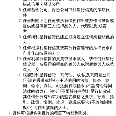
構或信用卡發咭公司；
任何基金公司、保險公司或利星行信貸的策略伙
伴；
任何對閣下之任何或所有債務作出或擬作出擔保或
提供或擬供第三方抵押品的人、代理以及/或賣
方；
任何與利星行信貸已建立或擬建立任何業務關係的
人；
任何根據利星行信貸或其分行需遵守的法律要求而
向其作出披露的人士；
任何利星行信貸的實質或擬承讓人，或任何利星行
信貸就一名客戶的權益的參與人或附屬參與人或承
讓人；及
根據對利星行信貸、其代理、或/以及其附屬公司
(不論在香港或境外) 不時適用的法律、規令、規
則、命令、判決、司法解釋或指令 (不論有否等同
法律的效力)，包括但不限於任何對利星行信貸或
其任何分行有約束力的監管機構之要求、守則、指
引、政策、慣例、常規、建議或要求 (不論強制性
與否) 而作出披露的人士。
資料可根據條例容許的程度下轉移到海外。