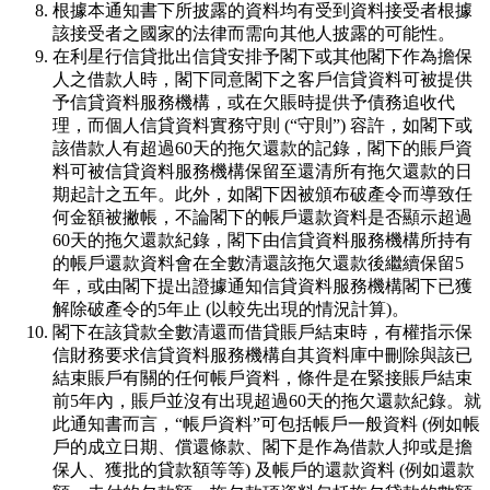
根據本通知書下所披露的資料均有受到資料接受者根據
該接受者之國家的法律而需向其他人披露的可能性。
在利星行信貸批出信貸安排予閣下或其他閣下作為擔保
人之借款人時，閣下同意閣下之客戶信貸資料可被提供
予信貸資料服務機構，或在欠賬時提供予債務追收代
理，而個人信貸資料實務守則 (“守則”) 容許，如閣下或
該借款人有超過60天的拖欠還款的記錄，閣下的賬戶資
料可被信貸資料服務機構保留至還清所有拖欠還款的日
期起計之五年。此外，如閣下因被頒布破產令而導致任
何金額被撇帳，不論閣下的帳戶還款資料是否顯示超過
60天的拖欠還款紀錄，閣下由信貸資料服務機構所持有
的帳戶還款資料會在全數清還該拖欠還款後繼續保留5
年，或由閣下提出證據通知信貸資料服務機構閣下已獲
解除破產令的5年止 (以較先出現的情況計算)。
閣下在該貸款全數清還而借貸賬戶結束時，有權指示保
信財務要求信貸資料服務機構自其資料庫中刪除與該已
結束賬戶有關的任何帳戶資料，條件是在緊接賬戶結束
前5年內，賬戶並沒有出現超過60天的拖欠還款紀錄。就
此通知書而言，“帳戶資料”可包括帳戶一般資料 (例如帳
戶的成立日期、償還條款、閣下是作為借款人抑或是擔
保人、獲批的貸款額等等) 及帳戶的還款資料 (例如還款